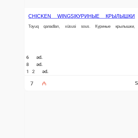
5 əd.
6 əd.
9 ₼
9 ₼
Səbətə əlavə et
KREVET TEMPURA | КРЕВЕТКИ ТЕМПУРА