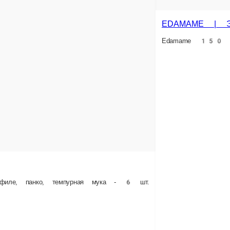
рная мука - 6 шт.
5 əd.
15 ₼
əbətə əlavə et
Səbətə əlavə e
qtəsindən özünüz götürdükdə nağd şəkildə həyata keçirilir. Sifarişi rəsmiləşdirərk