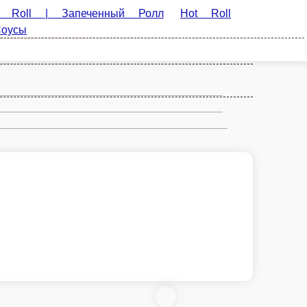
ll | Хот Роллы
Qəlyanaltılar | Закуски
Şorbalar