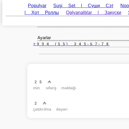
Populyar
Suşi Set | Суши Сэт
Noodles | Лапша
Baki
| Супы
İçkilər | Напитки
Souslar | Соусы
az
Ayarlar
+994 (55) 345-67-78
25 ₼
min. sifariş məbləği
2 ₼
çatdırılma dəyəri