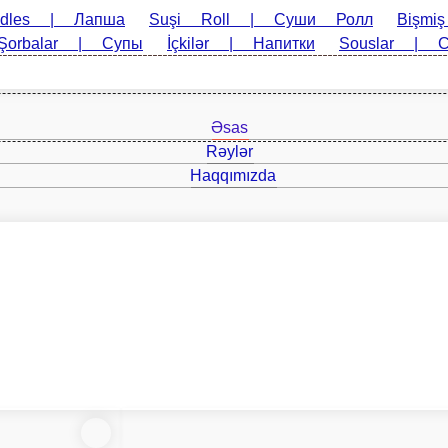
Suşi Roll | Суши Ролл
Bişmiş Roll | Запеченный Ролл
Hot Ro
Əsas
Rəylər
Haqqımızda