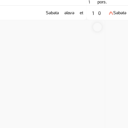
şaq içi ilə sevilən klassik qəlyanaltıdır. Xüsusi ədviyyatlarla hazırlan
məl uyğunlaşır. İsti halda servis olunur və dadını qoruyur. Sushi Marke
ə sürətli çatdırılma mövcuddur. Kartof sevənlər üçün vazkeçilməz seçimdi