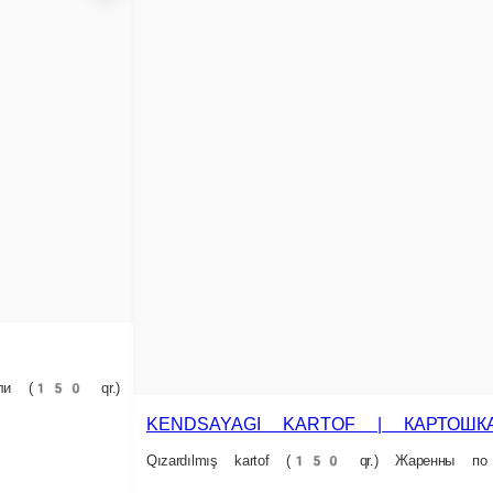
CHICKEN WINGS|
YAGI KARTOF | КАРТОШКА ПО ДЕРЕВЕНСКИ
Toyuq qanadları, xüsusi 
ş kartof (150 qr.) Жаренны по деревенски картофели (150 qr.)
6 əd.
8 əd.
12 əd.
7 ₼
Səbətə əlavə et