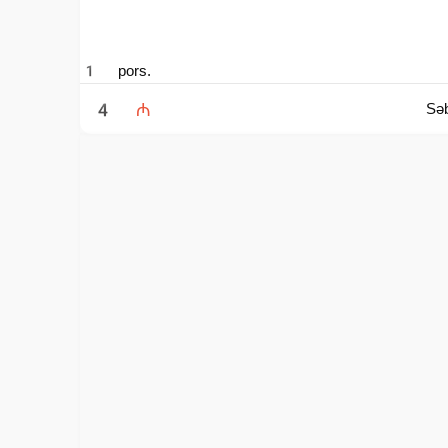
QYOZA | ГЕДЗА
Mal əti, tərəvəzlər, xəmir. Говядина, овощи, тесто.
NAGGETS | Н
Toyuq filesi, panko