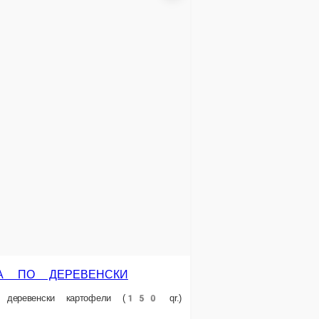
КУРИНЫЕ КРЫЛЫШКИ
sous. Куриные крылышки, специаьный соус.
Səbətə əlavə et