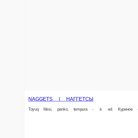
Tiger krevet, panko, tempura unu - 6 əd. Тигровые креветки, панко, темпу
6 əd.
12 ₼
S
Ödəniş haqqında məlumat
Nağd ödəniş
Ödəniş sifarişin çatdırılması zamanı kuryerə və ya satış nö