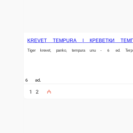
İstifadəçi razılaşması
Lisenziya müqaviləsi
Xidmətin aksiyalarının şərtləri
Məxfilik Siyasəti
Ödəniş qaydaları
Biz sosial şəbəkələrdəyik:
Tətbiqimizi pulsuz yükləyin:
2026 Platformada işləyir
FoodSoul