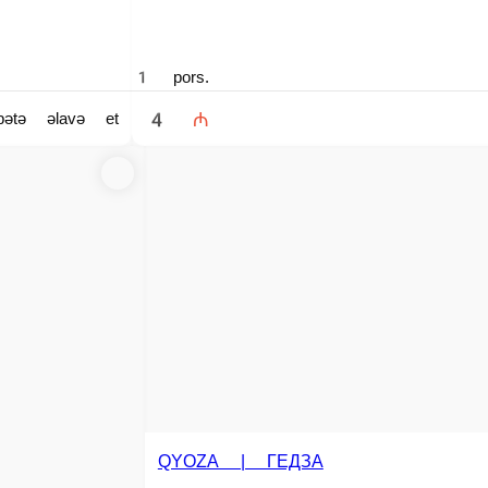
EDAMAME | ЭДАМА
Edamame 150 qr.
АГГЕТСЫ
, tempura - 6 əd. Куриное филе, панко, темпурная мука - 6 шт.