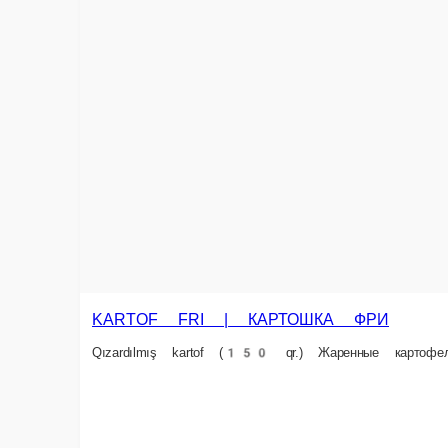
KARTOF FRI | КАРТОШКА ФРИ
Qızardılmış kartof (150 qr.) Жаренные картофели (150 qr.)
KENDSA
Qızardılmı
1 pors.
1 pors.
4 ₼
4 ₼
Səbətə əlavə et