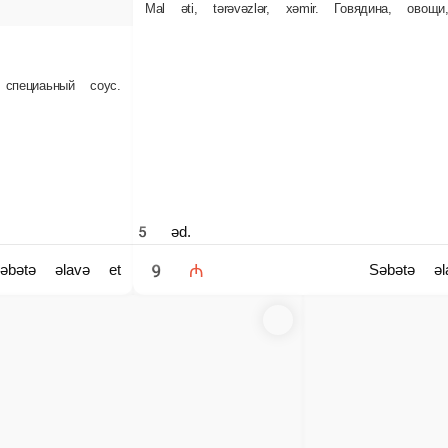
1 pors.
10 ₼
Səbətə əlavə et
Səbətə əlavə
MİDYA BİŞMİŞ | МИДИИ ЗАПЕЧЕННЫЕ
Midya, bişmiş sous, limon - 5 əd. Мидии, запеченный соус, лимон - 5 шт