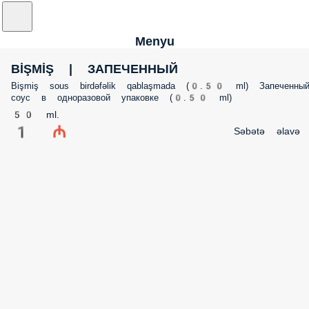
Menyu
BİŞMİŞ | ЗАПЕЧЕННЫЙ
Bişmiş sous birdəfəlik qablaşmada (0.50 ml) Запеченный соус в
одноразовой упаковке (0.50 ml)
50 ml.
1 ₼
Səbətə əlavə