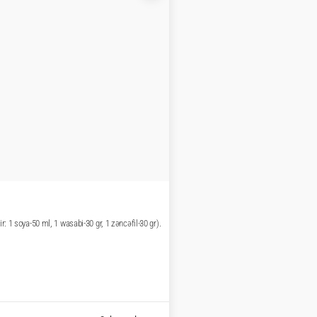
 omlet, küncüt.