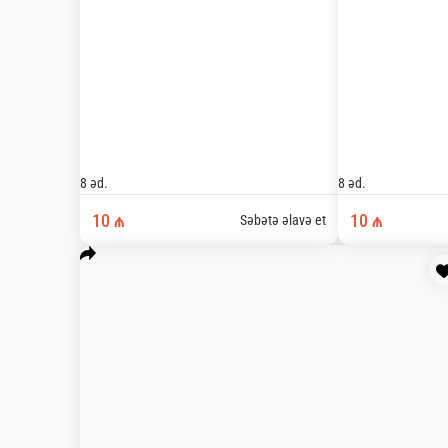
8 əd.
8 əd.
8 ₼
8 ₼
Səbətə əlavə et