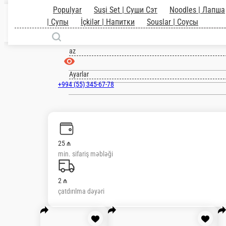
Baki
az
Ayarlar
+994 (55) 345-67-78
25 ₼
min. sifariş məbləği
2 ₼
çatdırılma dəyəri
Populyar
Suşi Set | Суши Сэт
Noodles | 
Закуски
Şorbalar | Супы
İçkilər | Напитки
So