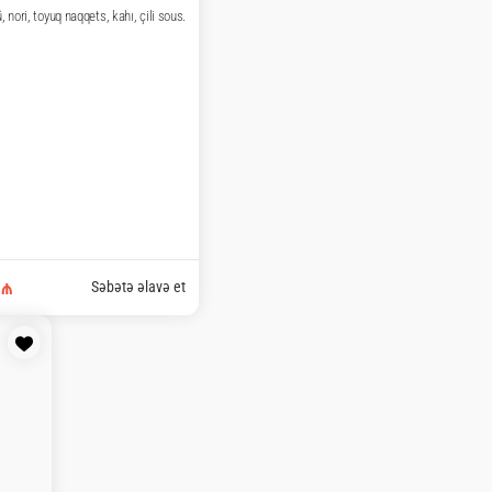
 tomaqo omlet, şüyüt.
Səbətə əlavə et