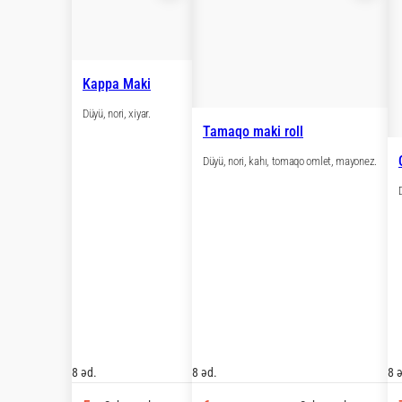
Kappa Maki
Düyü, nori, xiyar.
Tamaqo maki ro
Düyü, nori, kahı, 