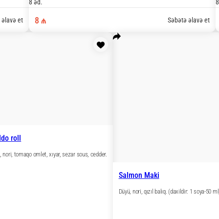
 soya-50 ml, 1 wasabi-30 gr, 1 zəncəfil-30 gr).
8 əd.
7 
Səbətə əlavə et