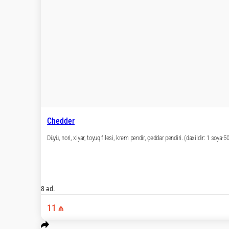
Reddo roll
Düyü, nori, tomaqo omlet, xıyar, sezar sous, cedde
8 əd.