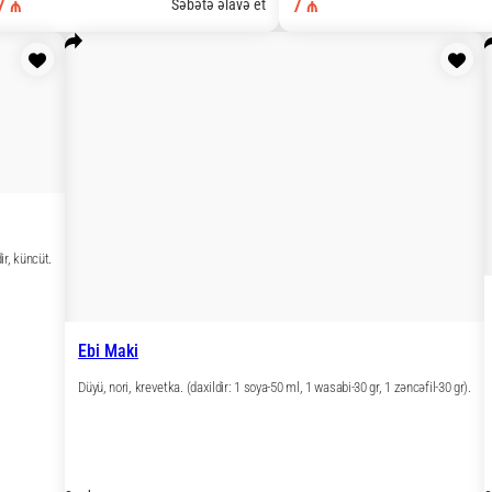
8 əd.
7 ₼
Səbətə əlavə et
Səb
Yasai 
Düyü, n