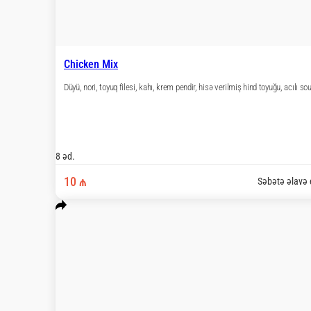
Green Chicken
Düyü, nori, toyuq teriyaki, kahı, xiyar, acılı sous,
8 əd.
9 ₼
Səbət