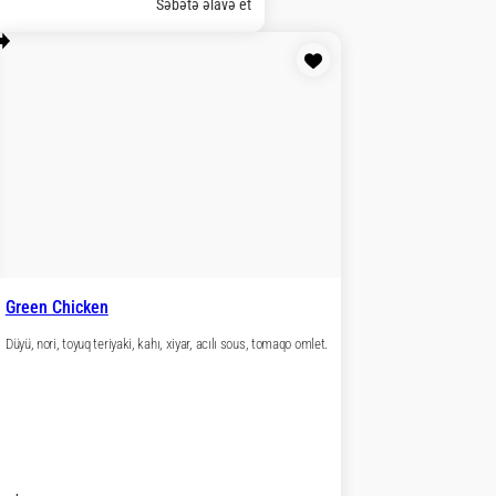
ətə əlavə et
roll
ori, kahı, tomat, krem pendir, küncüt.