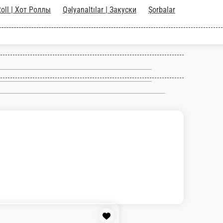
Ролл
Hot Roll | Хот Роллы
Qəlyanaltılar |