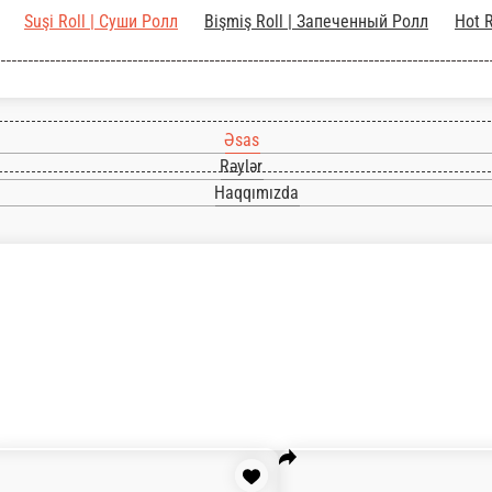
Əsas
Rəylər
Haqqımızda
Лапша
Suşi Roll | Суши Ролл
Bişmiş Roll | Запеченный 
uslar | Соусы