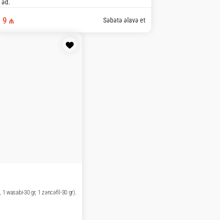
₼
Səbətə əlavə et