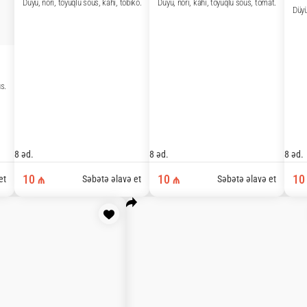
Florida Roll
 tomaqo omlet.
Düyü, nori, toyuq naqqets, kahı, krem pendir,
8 əd.
9 ₼
ə əlavə et