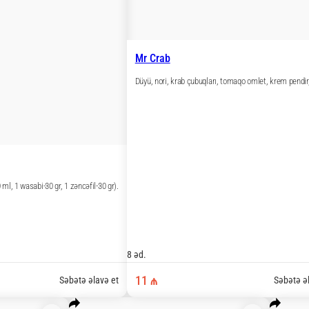
r.
Salmon Maki
Düyü, nori, qızıl balıq. (daxildir: 1 soya-50 ml, 1 
8 əd.