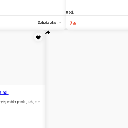
i
i, krevetka. (daxildir: 1 soya-50 ml, 1 wasabi-30 gr, 1 