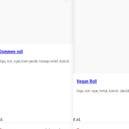
ll
tomaqo omlet, mayonez.
Qommen roll
Düyü, nori, xıyar, krem pendir, tomaqo