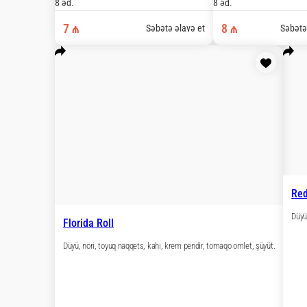
Vegan Roll
Düyü, nori, xiyar, tomat, küncüt. (daxildir: 1
8 əd.
7 ₼