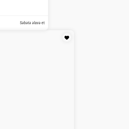
zəncəfil-30 gr).